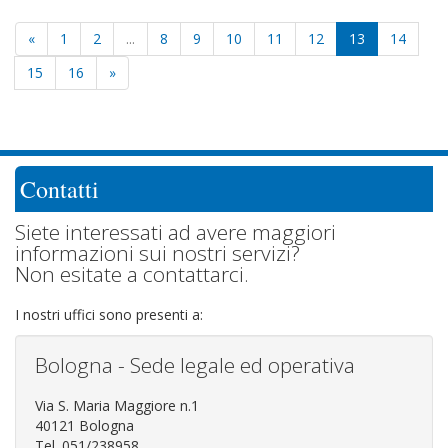
«
1
2
...
8
9
10
11
12
13
14
15
16
»
Contatti
Siete interessati ad avere maggiori
informazioni sui nostri servizi?
Non esitate a contattarci.
I nostri uffici sono presenti a:
Bologna - Sede legale ed operativa
Via S. Maria Maggiore n.1
40121 Bologna
Tel. 051/238958